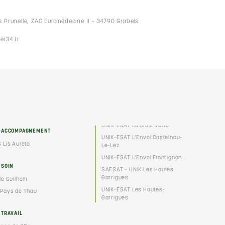
s Prunelle, ZAC Euromédecine II - 34790 Grabels
ei34.fr
UNIK-ESAT La Croix Verte
E ACCOMPAGNEMENT
UNIK-ESAT L’Envol Castelnau-
 Lis Aureto
Le-Lez
UNIK-ESAT L’Envol Frontignan
 SOIN
SAESAT – UNIK Les Hautes
Garrigues
le Guilhem
UNIK-ESAT Les Hautes-
Pays de Thau
Garrigues
 TRAVAIL