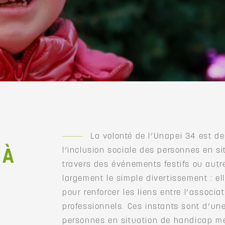
La volonté de l’Unapei 34 est de
l’inclusion sociale des personnes en s
 À
travers des événements festifs ou autr
largement le simple divertissement : e
pour renforcer les liens entre l’associat
professionnels. Ces instants sont d’une
personnes en situation de handicap me