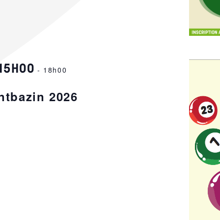
-15H00
-
18h00
ntbazin 2026