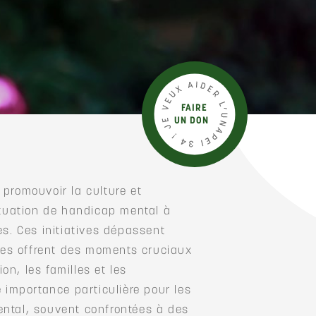
FAIRE
UN DON
 promouvoir la culture et
ituation de handicap mental à
es. Ces initiatives dépassent
lles offrent des moments cruciaux
ion, les familles et les
 importance particulière pour les
ntal, souvent confrontées à des