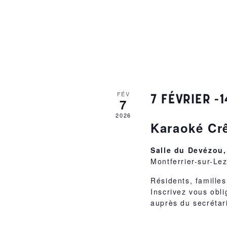
FÉV
7 FÉVRIER -
7
2026
Karaoké Cr
Salle du Devézou,
Montferrier-sur-Le
Résidents, famille
Inscrivez vous obli
auprès du secrétari