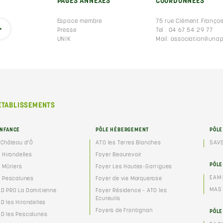
PAGES ANNEXES
COORDONNÉES
Espace membre
75 rue Clément Françoi
Presse
Tel : 04 67 54 29 77
UNIK
Mail: association@unap
ÉTABLISSEMENTS
ENFANCE
PÔLE HÉBERGEMENT
PÔL
 Château d’Ô
ATO les Terres Blanches
SAVS
s Hirondelles
Foyer Beaurevoir
PÔLE
s Mûriers
Foyer Les Hautes-Garrigues
EAM 
s Pescalunes
Foyer de vie Marquerose
MAS 
D PRO La Domitienne
Foyer Résidence – ATO les
Ecureuils
 les Hirondelles
Foyers de Frontignan
PÔLE
D les Pescalunes