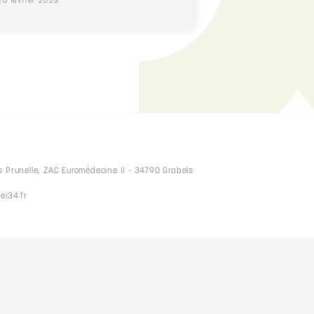
20 février 2023
s Prunelle, ZAC Euromédecine II - 34790 Grabels
ei34.fr