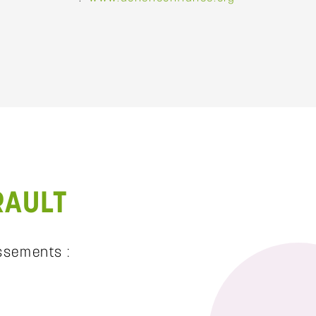
RAULT
ssements :