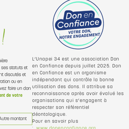
L’Unapei 34 est une association Don
ière
en Confiance depuis juillet 2025. Don
ses statuts et
en Confiance est un organisme
nt discutés et
indépendant qui contrôle la bonne
ration ou en
utilisation des dons. Il attribue sa
ez faire un don
reconnaissance après avoir évalué les
nt de votre
organisations qui s’engagent à
respecter son référentiel
déontologique.
Autre montant
Pour en savoir plus
:
www.donenconfiance.org