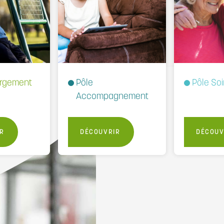
ergement
Pôle
Pôle Soi
Accompagnement
R
DÉCOUVRIR
DÉCOUV