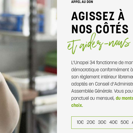
APPEL AU DON
AGISSEZ À
NOS CÔTÉS
L’Unapei 34 fonctionne de man
démocratique conformément à 
son règlement intérieur libreme
adoptés en Conseil d’Administ
Assemblée Générale. Vous pouv
ponctuel
ou
mensuel,
du monta
choix.
10€
20€
30€
40€
50€